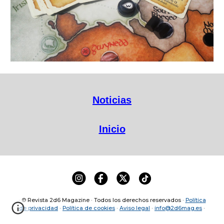
Noticias
Inicio
· © Revista 2d6 Magazine · Todos los derechos reservados ·
Política
de privacidad
·
Política de cookies
·
Aviso legal
·
info@2d6mag.es
·